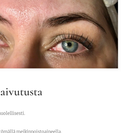
aivutusta
uolellisesti.
yttömällä meikinpoistoaineella.