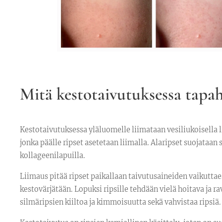
Mitä kestotaivutuksessa tapa
Kestotaivutuksessa yläluomelle liimataan vesiliukoisella 
jonka päälle ripset asetetaan liimalla. Alaripset suojataa
kollageenilapuilla.
Liimaus pitää ripset paikallaan taivutusaineiden vaikuttae
kestovärjätään. Lopuksi ripsille tehdään vielä hoitava ja rav
silmäripsien kiiltoa ja kimmoisuutta sekä vahvistaa ripsiä.