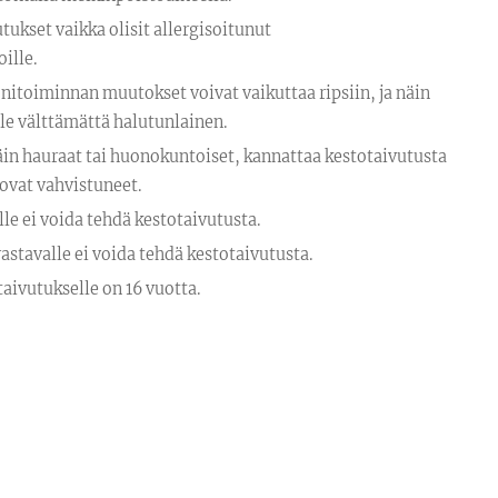
tukset vaikka olisit allergisoitunut
ille.
itoiminnan muutokset voivat vaikuttaa ripsiin, ja näin
ole välttämättä halutunlainen.
ttäin hauraat tai huonokuntoiset, kannattaa kestotaivutusta
 ovat vahvistuneet.
lle ei voida tehdä kestotaivutusta.
astavalle ei voida tehdä kestotaivutusta.
taivutukselle on 16 vuotta.