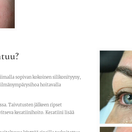
htuu?
liimalla sopivan kokoinen silikonityyny,
n silmänympärysihoa hoitavalla
ssa. Taivutusten jälkeen ripset
itseva keratiinihoito. Keratiini lisää