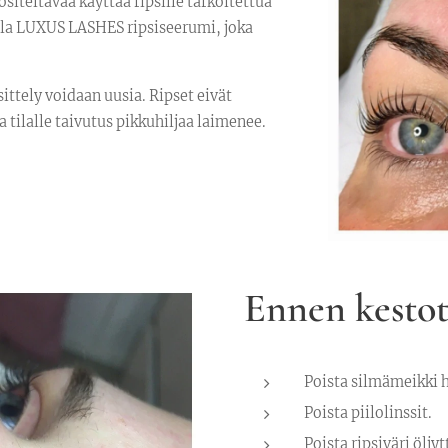
siteltavaa käyttää ripsille tarkoitettua
vila LUXUS LASHES ripsiseerumi, joka
sittely voidaan uusia. Ripset eivät
a tilalle taivutus pikkuhiljaa laimenee.
Ennen kestot
Poista silmämeikki h
Poista piilolinssit.
Poista ripsiväri ölj