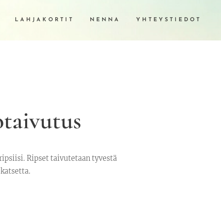
LAHJAKORTIT
NENNA
YHTEYSTIEDOT
otaivutus
ipsiisi. Ripset taivutetaan tyvestä
katsetta.