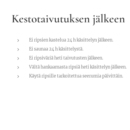
Kestotaivutuksen jälkeen
Ei ripsien kastelua 24 h käsittelyn jälkeen.
Ei saunaa 24 h käsittelystä.
Ei ripsiväriä heti taivutusten jälkeen.
Vältä hankaamasta ripsiä heti käsittelyn jälkeen.
Käytä ripsille tarkoitettua seerumia päivittäin.