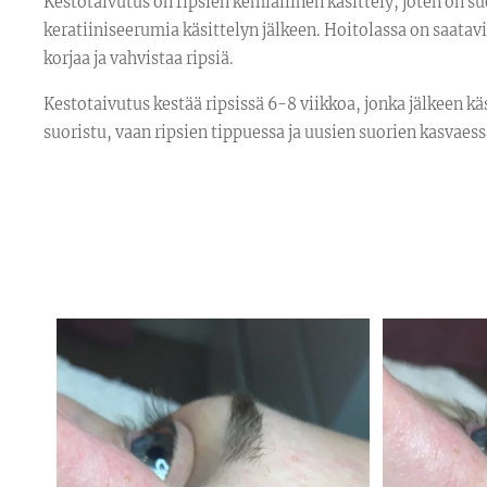
Kestotaivutus on ripsien kemiallinen käsittely, joten on suo
keratiiniseerumia käsittelyn jälkeen. Hoitolassa on saata
korjaa ja vahvistaa ripsiä.
Kestotaivutus kestää ripsissä 6-8 viikkoa, jonka jälkeen kä
suoristu, vaan ripsien tippuessa ja uusien suorien kasvaess