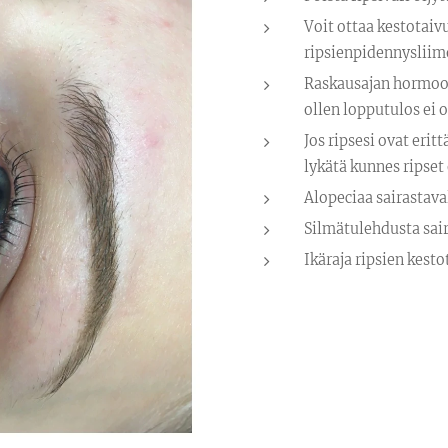
Voit ottaa kestotaivu
ripsienpidennysliimo
Raskausajan hormoon
ollen lopputulos ei 
Jos ripsesi ovat eri
lykätä kunnes ripset
Alopeciaa sairastava
Silmätulehdusta sair
Ikäraja ripsien kesto